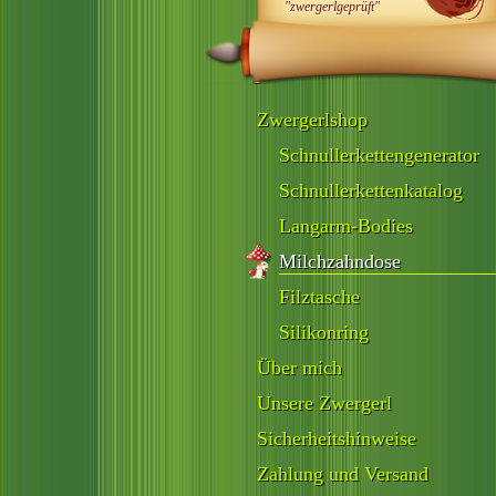
"zwergerlgeprüft"
Zwergerlshop
Schnullerkettengenerator
Schnullerkettenkatalog
Langarm-Bodies
Milchzahndose
Filztasche
Silikonring
Über mich
Unsere Zwergerl
Sicherheitshinweise
Zahlung und Versand