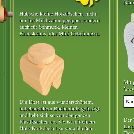
Name
Hübsche kleine Holzdöschen, nicht
nur für Milchzähne geeignet sondern
auch für Schmuck, kleinen
Krimskrams oder Mini-Geheimnisse.
Mit 
Grav
Die Dose ist aus wunderschönem,
unbehandeltem Buchenholz gefertigt
und hebt sich so von den ganzen
Der 
Plastiksachen ab. Sie ist mit einem
Lase
Holz-Korkdeckel zu verschließen.
Text