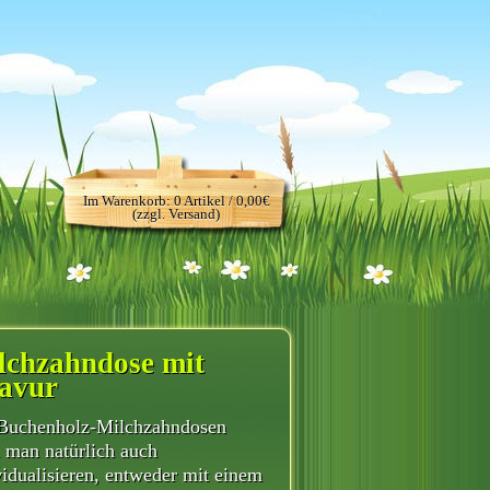
Im Warenkorb: 0 Artikel / 0,00€
(zzgl. Versand)
lchzahndose mit
avur
Buchenholz-Milchzahndosen
 man natürlich auch
vidualisieren, entweder mit einem