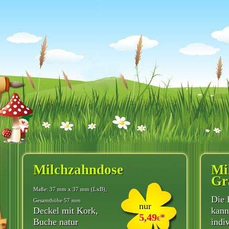
Milchzahndose
Mi
Gr
Maße: 37 mm x 37 mm (LxB),
Die 
Gesamthöhe 57 mm
nur
Deckel mit Kork,
kann
5,49
*
€
Buche natur
indi