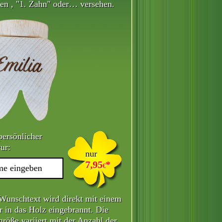
n , "1. Zahn" oder… versehen.
persönlicher
ur:
nur
7,95
*
€
Wunschtext wird direkt mit einem
r in das Holz eingebrannt. Die
größe variiert mit der Anzahl der