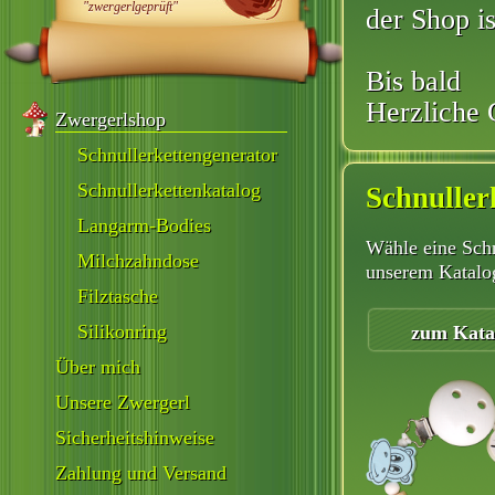
"zwergerlgeprüft"
der Shop i
Bis bald
Herzliche 
Zwergerlshop
Schnullerkettengenerator
Schnullerkettenkatalog
Schnuller
Langarm-Bodies
Wähle eine Schn
Milchzahndose
unserem Katalo
Filztasche
Silikonring
zum Kata
Über mich
Unsere Zwergerl
Sicherheitshinweise
Zahlung und Versand