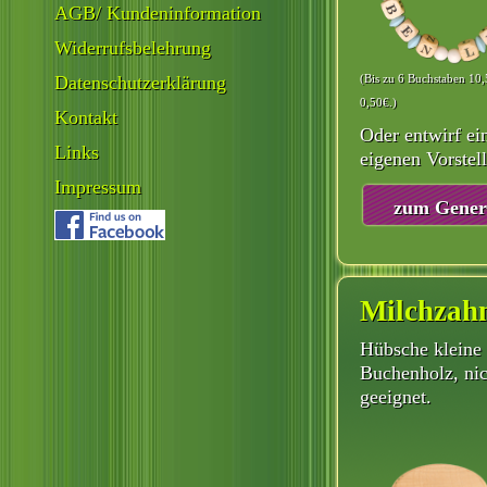
AGB/ Kundeninformation
Widerrufsbelehrung
(Bis zu 6 Buchstaben 10,
Datenschutzerklärung
0,50€.)
Kontakt
Oder entwirf ei
Links
eigenen Vorstel
Impressum
zum Gener
Milchzah
Hübsche kleine
Buchenholz, nic
geeignet.